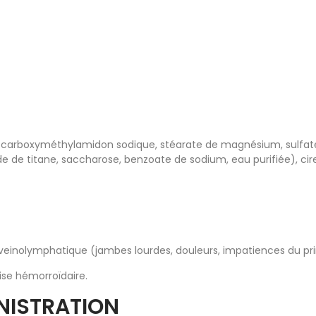
e, carboxyméthylamidon sodique, stéarate de magnésium, sulfa
de de titane, saccharose, benzoate de sodium, eau purifiée), ci
veinolymphatique (jambes lourdes, douleurs, impatiences du pr
rise hémorroïdaire.
NISTRATION