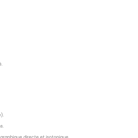
é.
).
s.
graphique directe et isotopique.