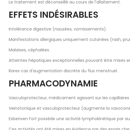
Le traitement est déconseillé au cours de l'allaitement.
EFFETS INDÉSIRABLES
Intolérance digestive (nausées, vomissements).
Manifestations allergiques uniquement cutanées (rash, prur
Malaises, céphalées.
Atteintes hépatiques exceptionnelles pouvant être mises en
Rares cas d'augmentation discrète du flux menstruel.
PHARMACODYNAMIE
Vasculoprotecteur, médicament agissant sur les capillaires
Veinotonique et vasculoprotecteur (augmente la vasoconstri
Esberiven Fort possède une activité lymphokinétique par a
Ces activités ont été mises en évidence par des essais che