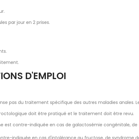
ur.
s par jour en 2 prises.
nts.
aitement.
IONS D'EMPLOI
pense pas du traitement spécifique des autres maladies anales. L
ologique doit être pratiqué et le traitement doit être revu.
rme est contre-indiquée en cas de galactosémie congénitale, d
ontre-indiquée en cas d'intolérance au fructose, de syndrome de