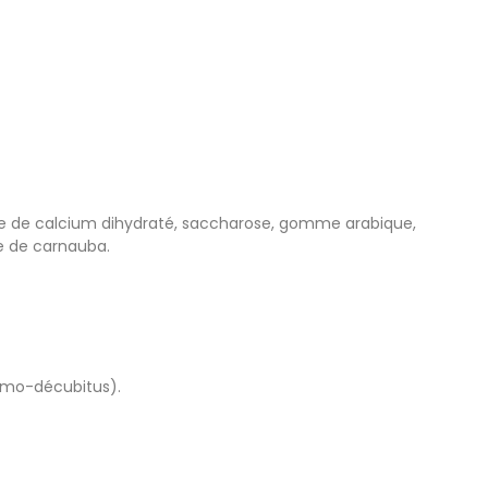
te de calcium dihydraté, saccharose, gomme arabique,
re de carnauba.
imo-décubitus).