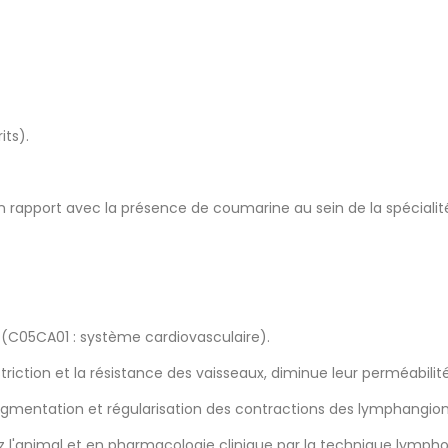
its).
 rapport avec la présence de coumarine au sein de la spécialit
 (C05CA01 : système cardiovasculaire).
ction et la résistance des vaisseaux, diminue leur perméabilité
ugmentation et régularisation des contractions des lymphangion
z l'animal et en pharmacologie clinique par la technique lympho