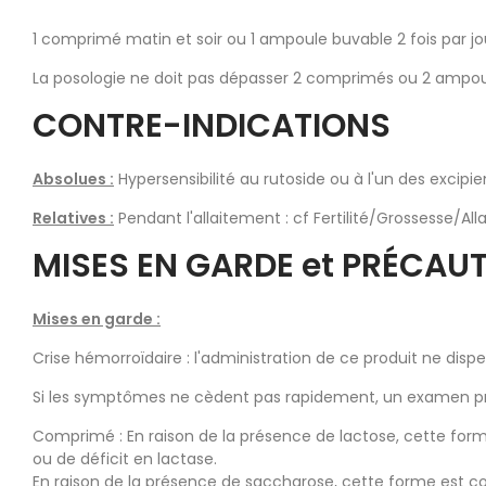
1 comprimé matin et soir ou 1 ampoule buvable 2 fois par jo
La posologie ne doit pas dépasser 2 comprimés ou 2 ampoule
CONTRE-INDICATIONS
Absolues :
Hypersensibilité au rutoside ou à l'un des excipie
Relatives :
Pendant l'allaitement : cf Fertilité/Grossesse/All
MISES EN GARDE et PRÉCAUT
Mises en garde :
Crise hémorroïdaire : l'administration de ce produit ne dis
Si les symptômes ne cèdent pas rapidement, un examen proct
Comprimé : En raison de la présence de lactose, cette fo
ou de déficit en lactase.
En raison de la présence de saccharose, cette forme est c