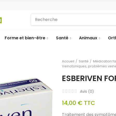
Forme et bien-être
Santé
Animaux
Ort
Accueil
Santé
Médication f
Veinotoniques, problèmes vein
ESBERIVEN FO
Avis (
0
)
14,00 €
TTC
Traitement des symptômes