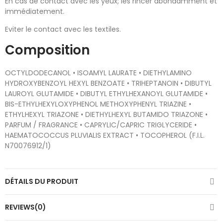
En cas de contact avec les yeux; les rincer abondamment et
immédiatement.
Eviter le contact avec les textiles.
Composition
OCTYLDODECANOL • ISOAMYL LAURATE • DIETHYLAMINO
HYDROXYBENZOYL HEXYL BENZOATE • TRIHEPTANOIN • DIBUTYL
LAUROYL GLUTAMIDE • DIBUTYL ETHYLHEXANOYL GLUTAMIDE •
BIS-ETHYLHEXYLOXYPHENOL METHOXYPHENYL TRIAZINE •
ETHYLHEXYL TRIAZONE • DIETHYLHEXYL BUTAMIDO TRIAZONE •
PARFUM / FRAGRANCE • CAPRYLIC/CAPRIC TRIGLYCERIDE •
HAEMATOCOCCUS PLUVIALIS EXTRACT • TOCOPHEROL (F.I.L.
N70076912/1)​
DÉTAILS DU PRODUIT
REVIEWS(0)