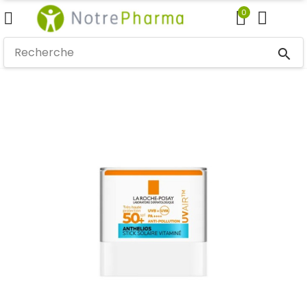
0
search