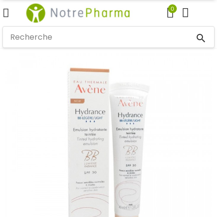
0
search