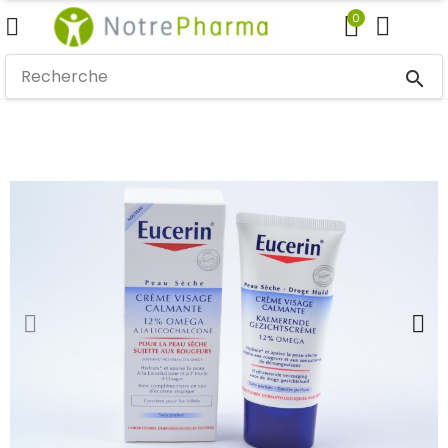
0
search