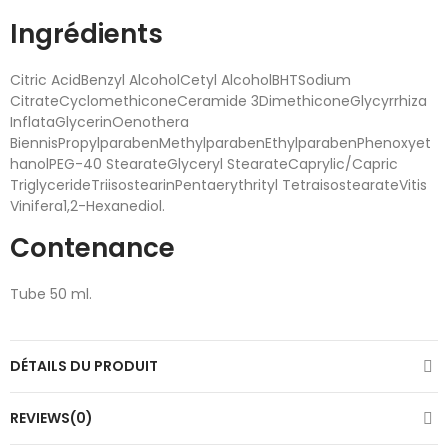
Ingrédients
Citric AcidBenzyl AlcoholCetyl AlcoholBHTSodium
CitrateCyclomethiconeCeramide 3DimethiconeGlycyrrhiza
InflataGlycerinOenothera
BiennisPropylparabenMethylparabenEthylparabenPhenoxyet
hanolPEG-40 StearateGlyceryl StearateCaprylic/Capric
TriglycerideTriisostearinPentaerythrityl TetraisostearateVitis
Vinifera1,2-Hexanediol.
Contenance
Tube 50 ml.
DÉTAILS DU PRODUIT
REVIEWS(0)