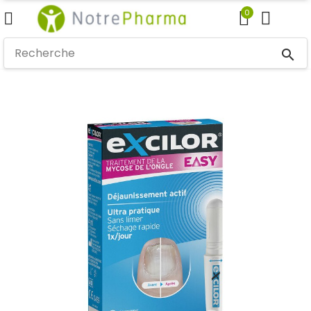
0
search