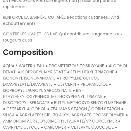
ANTI-ROUGEURS Formule légère, non grasse qui pénètre
rapidement
RENFORCE LA BARRIÈRE CUTANÉE Réactions cutanées. Anti-
échauffements
CONTRE LES UVA ET LES UVB Qui contribuent largement aux
rougeurs cuta
Composition
AQUA / WATER / EAU ● DROMETRIZOLE TRISILOXANE ● ALCOHOL
DENAT. ● ISOPROPYL MYRISTATE ● ETHYLHEXYL TRIAZONE ●
ISONONYL ISONONANOATE ● PROPYLENE GLYCOL
DICAPRYLATE/DICAPRATE ● GLYCERIN ● PROPANEDIOL ●
ISOPROPYL LAUROYL SARCOSINATE ● BIS-
ETHYLHEXYLOXYPHENOL METHOXYPHENYL TRIAZINE ●
DIISOPROPYL SEBACATE ● BUTYL METHOXYDIBENZOYLMETHANE
● CETEARYL ALCOHOL ● ZEA MAYS STARCH / CORN STARCH ●
SILICA ● ACRYLATES/C10-30 ALKYL ACRYLATE CROSSPOLYMER ●
AMMONIUM ACRYLOYLDIMETHYLTAURATE/VP COPOLYMER ●
CAPRYLYL GLYCOL ● CARBOMER ● CETEARYL GLUCOSIDE ●