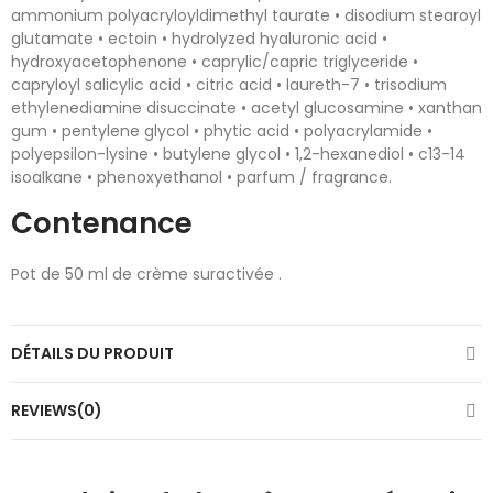
ammonium polyacryloyldimethyl taurate • disodium stearoyl
glutamate • ectoin • hydrolyzed hyaluronic acid •
hydroxyacetophenone • caprylic/capric triglyceride •
capryloyl salicylic acid • citric acid • laureth-7 • trisodium
ethylenediamine disuccinate • acetyl glucosamine • xanthan
gum • pentylene glycol • phytic acid • polyacrylamide •
polyepsilon-lysine • butylene glycol • 1,2-hexanediol • c13-14
isoalkane • phenoxyethanol • parfum / fragrance.
Contenance
Pot de 50 ml de crème suractivée .
DÉTAILS DU PRODUIT
REVIEWS(0)