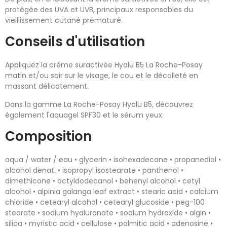
protégée des UVA et UVB, principaux responsables du
vieillissement cutané prématuré.
Conseils d'utilisation
Appliquez la crème suractivée Hyalu B5 La Roche-Posay
matin et/ou soir sur le visage, le cou et le décolleté en
massant délicatement.
Dans la gamme La Roche-Posay Hyalu B5, découvrez
également l'aquagel SPF30 et le sérum yeux.
Composition
aqua / water / eau • glycerin • isohexadecane • propanediol •
alcohol denat. • isopropyl isostearate • panthenol •
dimethicone • octyldodecanol • behenyl alcohol • cetyl
alcohol • alpinia galanga leaf extract • stearic acid • calcium
chloride • cetearyl alcohol • cetearyl glucoside • peg-100
stearate • sodium hyaluronate • sodium hydroxide • algin •
silica • myristic acid • cellulose • palmitic acid • adenosine •