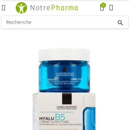
0
search