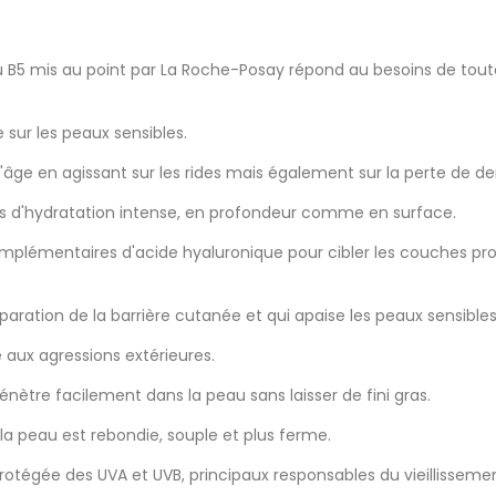
B5 mis au point par La Roche-Posay répond au besoins de toutes
sur les peaux sensibles.
 l'âge en agissant sur les rides mais également sur la perte de d
s d'hydratation intense, en profondeur comme en surface.
émentaires d'acide hyaluronique pour cibler les couches profo
paration de la barrière cutanée et qui apaise les peaux sensibles
 aux agressions extérieures.
ètre facilement dans la peau sans laisser de fini gras.
t la peau est rebondie, souple et plus ferme.
 protégée des UVA et UVB, principaux responsables du vieillisse