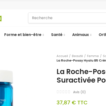
Forme et bien-être
Santé
Animaux
Ort
Accueil
Beauté
Femme
S
La Roche-Posay Hyalu B5 Crèm
La Roche-Pos
Suractivée Po
Avis (
0
)
37,87 €
TTC