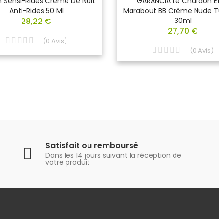
n Sensi-Rides Crème De Nuit
GARANCIA Le Chardon Et
Anti-Rides 50 Ml
Marabout BB Crème Nude T
28,22 €
30ml
27,70 €
(
0
Avis
)
(
0
Avis
)
Satisfait ou remboursé
Dans les 14 jours suivant la réception de
votre produit