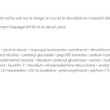
n et/ou soir sur le visage, le cou et le décolleté en massant dé
ent l'aquagel SPF30 et le sérum yeux.
• alcohol denat. • isopropyl isostearate • panthenol • dimethicone
ryl alcohol • cetearyl glucoside • peg-100 stearate • sodium hyalu
oyldimethyl taurate • disodium stearoyl glutamate • ectoin • h
ric acid • laureth-7 • trisodium ethylenediamine disuccinate • ace
 • 1,2-hexanediol • c13-14 isoalkane • phenoxyethanol • parfum / f