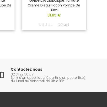
 Le
GARANCIA Diabolique Tomate
GAR
ube De
Crème D'eau Flacon Pompe De
Démaq
30ml
Deu
31,85 €
(
0
Avis
)
Contactez nous
02 31 22 50 07
(prix d’un appel local à partir d’un poste fixe)
du lundi au vendredi de 9h à 18h