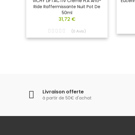
S SHOT
VICHY LIFTACTIV Crème H.A Anti-
Euceri
l
Ride Raffermissante Nuit Pot De
50ml
31,72 €
(
0
Avis
)
Livraison offerte
à partir de 50€ d'achat