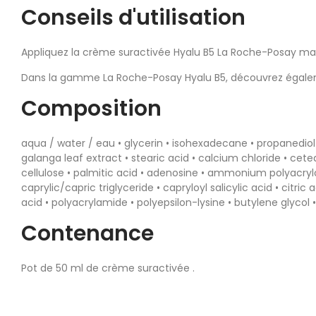
Conseils d'utilisation
Appliquez la crème suractivée Hyalu B5 La Roche-Posay mati
Dans la gamme La Roche-Posay Hyalu B5, découvrez égalem
Composition
aqua / water / eau • glycerin • isohexadecane • propanediol 
galanga leaf extract • stearic acid • calcium chloride • cetea
cellulose • palmitic acid • adenosine • ammonium polyacryl
caprylic/capric triglyceride • capryloyl salicylic acid • cit
acid • polyacrylamide • polyepsilon-lysine • butylene glycol
Contenance
Pot de 50 ml de crème suractivée .