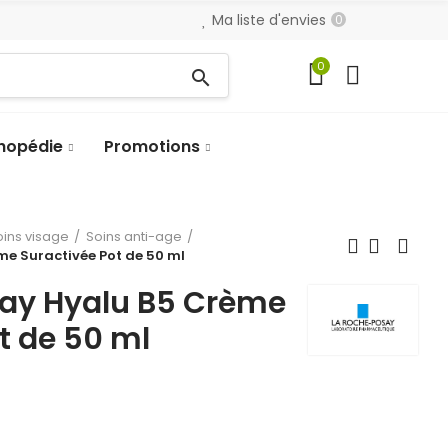
Ma liste d'envies
0
0
search
hopédie
Promotions
oins visage
Soins anti-age
e Suractivée Pot de 50 ml
ay Hyalu B5 Crème
t de 50 ml