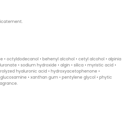
licatement.
 • octyldodecanol • behenyl alcohol • cetyl alcohol • alpinia
ronate • sodium hydroxide • algin • silica • myristic acid •
ydrolyzed hyaluronic acid • hydroxyacetophenone •
tyl glucosamine • xanthan gum • pentylene glycol • phytic
ragrance.