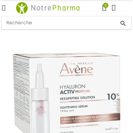
0
search