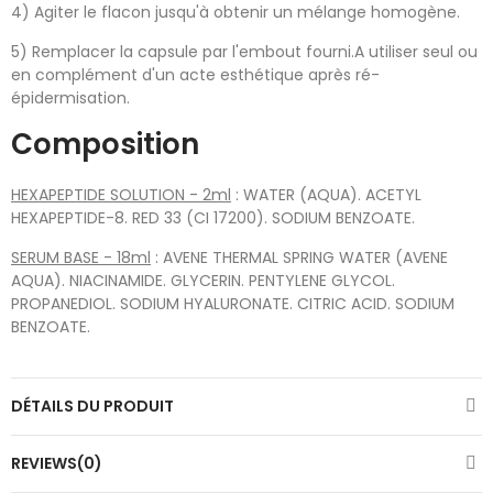
4) Agiter le flacon jusqu'à obtenir un mélange homogène.
5) Remplacer la capsule par l'embout fourni.A utiliser seul ou
en complément d'un acte esthétique après ré-
épidermisation.
Composition
HEXAPEPTIDE SOLUTION - 2ml
: WATER (AQUA). ACETYL
HEXAPEPTIDE-8. RED 33 (CI 17200). SODIUM BENZOATE.
SERUM BASE - 18ml
: AVENE THERMAL SPRING WATER (AVENE
AQUA). NIACINAMIDE. GLYCERIN. PENTYLENE GLYCOL.
PROPANEDIOL. SODIUM HYALURONATE. CITRIC ACID. SODIUM
BENZOATE.
DÉTAILS DU PRODUIT
REVIEWS(0)