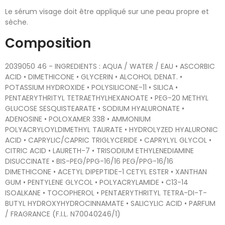
Le sérum visage doit être appliqué sur une peau propre et
sèche.
Composition
2039050 46 - INGREDIENTS : AQUA / WATER / EAU • ASCORBIC
ACID • DIMETHICONE • GLYCERIN • ALCOHOL DENAT. •
POTASSIUM HYDROXIDE • POLYSILICONE-11 • SILICA •
PENTAERYTHRITYL TETRAETHYLHEXANOATE • PEG-20 METHYL
GLUCOSE SESQUISTEARATE • SODIUM HYALURONATE •
ADENOSINE • POLOXAMER 338 • AMMONIUM
POLYACRYLOYLDIMETHYL TAURATE • HYDROLYZED HYALURONIC
ACID • CAPRYLIC/CAPRIC TRIGLYCERIDE • CAPRYLYL GLYCOL •
CITRIC ACID • LAURETH-7 • TRISODIUM ETHYLENEDIAMINE
DISUCCINATE • BIS-PEG/PPG-16/16 PEG/PPG-16/16
DIMETHICONE • ACETYL DIPEPTIDE-1 CETYL ESTER • XANTHAN
GUM • PENTYLENE GLYCOL • POLYACRYLAMIDE • C13-14
ISOALKANE • TOCOPHEROL • PENTAERYTHRITYL TETRA-DI-T-
BUTYL HYDROXYHYDROCINNAMATE • SALICYLIC ACID • PARFUM
/ FRAGRANCE (F.I.L. N70040246/1)