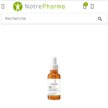
0
search