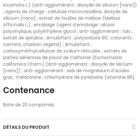
incarnata L.) (anti-agglomérant : dioxyde de silicium [nano])
; agents de charge : cellulose microcristalline, dioxyde de
silicium [nano] ; extrait de feuilles de mélisse (Melissa
officinalis L.) ; enrobage (agent d'enrobage : alcool
polyvinylique, polyéthylène glycol ; anti-agglomérant : talc ;
extrait de spiruline ; émulsifiant : polysorbate 80 ; colorants :
carmins, charbon végétal) ; émulsifiant :
carboxyméthylcellulose de sodium réticulée ; extraits de
parties aériennes de pavot de Californie (Eschscholzia
californica Cham.) (anti-agglomérant : dioxyde de silicium
[nano]) ; anti-agglomérant : sels de magnésium d'acides
gras ; mélatonine ; chlorhydrate de pyridoxine (vitamine B6).
Contenance
Boite de 20 comprimés
DÉTAILS DU PRODUIT