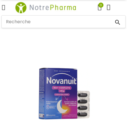
0
search