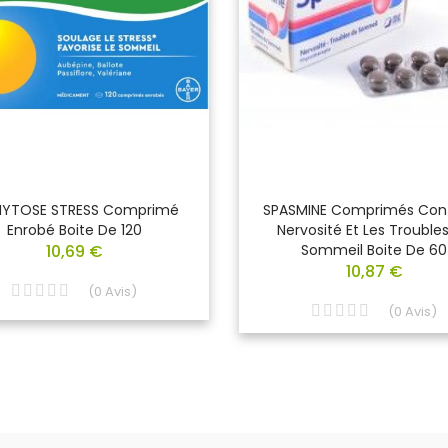
HYTOSE STRESS Comprimé
SPASMINE Comprimés Cont
Enrobé Boite De 120
Nervosité Et Les Trouble
10,69 €
Sommeil Boite De 60
10,87 €
(
0
Avis
)
(
0
Avis
)