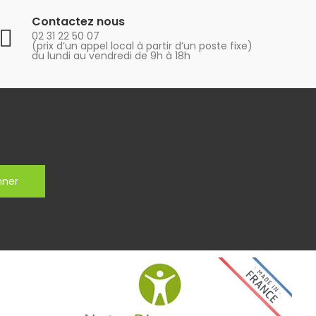
Contactez nous
02 31 22 50 07
(prix d’un appel local à partir d’un poste fixe)
du lundi au vendredi de 9h à 18h
nner