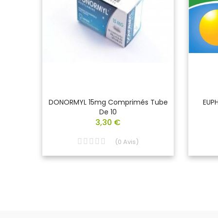
tonine
DONORMYL 15mg Comprimés Tube
EUP
s
De 10
3,30 €
(
0
Avis
)