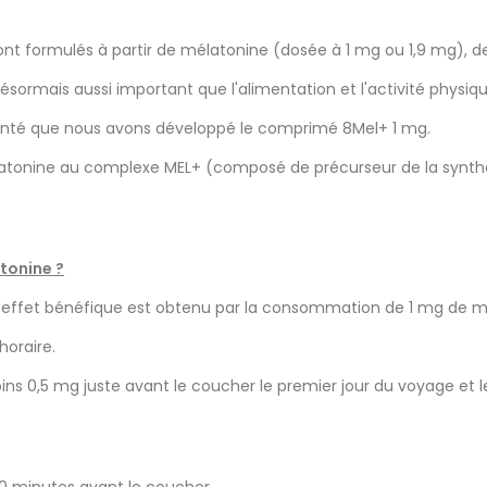
nt formulés à partir de mélatonine (dosée à 1 mg ou 1,9 mg), 
sormais aussi important que l'alimentation et l'activité physiqu
a santé que nous avons développé le comprimé 8Mel+ 1 mg.
atonine au complexe MEL+ (composé de précurseur de la synthès
tonine ?
L'effet bénéfique est obtenu par la consommation de 1 mg de m
horaire.
 0,5 mg juste avant le coucher le premier jour du voyage et les 
30 minutes avant le coucher.