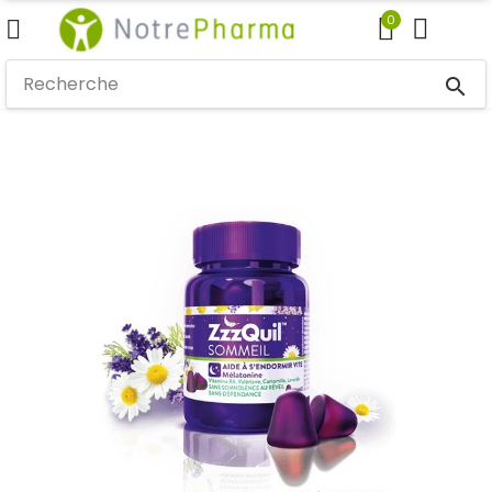
0
search