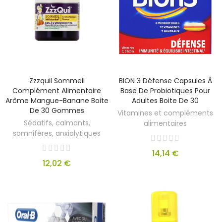
Zzzquil Sommeil
BION 3 Défense Capsules À
Complément Alimentaire
Base De Probiotiques Pour
Arôme Mangue-Banane Boite
Adultes Boite De 30
De 30 Gommes
Vitamines et compléments
Sédatifs, calmants,
alimentaires
somnifères, anxiolytiques
14,14 €
12,02 €