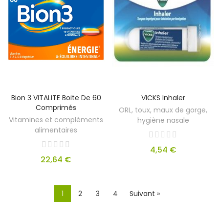
Bion 3 VITALITE Boite De 60
VICKS Inhaler
Comprimés
ORL, toux, maux de gorge,
Vitamines et compléments
hygiène nasale
alimentaires
4,54 €
22,64 €
1
2
3
4
Suivant »