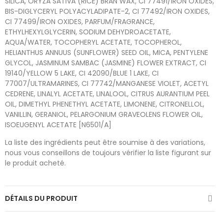
SILICA, ORYZA SATIVA (RICE) BRAN WAX, CI 77491/IRON OXIDES,
BIS-DIGLYCERYL POLYACYLADIPATE-2, CI 77492/IRON OXIDES,
CI 77499/IRON OXIDES, PARFUM/FRAGRANCE,
ETHYLHEXYLGLYCERIN, SODIUM DEHYDROACETATE,
AQUA/WATER, TOCOPHERYL ACETATE, TOCOPHEROL,
HELIANTHUS ANNUUS (SUNFLOWER) SEED OIL, MICA, PENTYLENE
GLYCOL, JASMINUM SAMBAC (JASMINE) FLOWER EXTRACT, CI
19140/YELLOW 5 LAKE, CI 42090/BLUE 1 LAKE, CI
77007/ULTRAMARINES, CI 77742/MANGANESE VIOLET, ACETYL
CEDRENE, LINALYL ACETATE, LINALOOL, CITRUS AURANTIUM PEEL
OIL, DIMETHYL PHENETHYL ACETATE, LIMONENE, CITRONELLOL,
VANILLIN, GERANIOL, PELARGONIUM GRAVEOLENS FLOWER OIL,
ISOEUGENYL ACETATE [N6501/A]
La liste des ingrédients peut être soumise à des variations,
nous vous conseillons de toujours vérifier la liste figurant sur
le produit acheté.
DÉTAILS DU PRODUIT