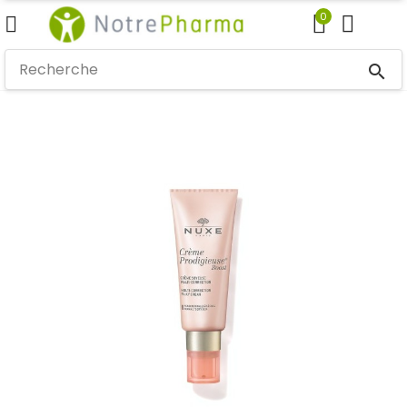
0
search