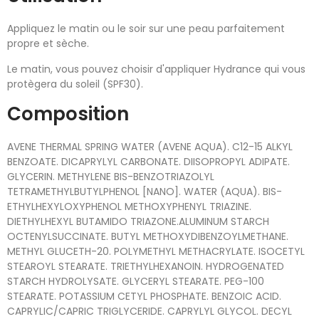
Appliquez le matin ou le soir sur une peau parfaitement
propre et sèche.
Le matin, vous pouvez choisir d'appliquer Hydrance qui vous
protègera du soleil (SPF30).
Composition
AVENE THERMAL SPRING WATER (AVENE AQUA). C12-15 ALKYL
BENZOATE. DICAPRYLYL CARBONATE. DIISOPROPYL ADIPATE.
GLYCERIN. METHYLENE BIS-BENZOTRIAZOLYL
TETRAMETHYLBUTYLPHENOL [NANO]. WATER (AQUA). BIS-
ETHYLHEXYLOXYPHENOL METHOXYPHENYL TRIAZINE.
DIETHYLHEXYL BUTAMIDO TRIAZONE.ALUMINUM STARCH
OCTENYLSUCCINATE. BUTYL METHOXYDIBENZOYLMETHANE.
METHYL GLUCETH-20. POLYMETHYL METHACRYLATE. ISOCETYL
STEAROYL STEARATE. TRIETHYLHEXANOIN. HYDROGENATED
STARCH HYDROLYSATE. GLYCERYL STEARATE. PEG-100
STEARATE. POTASSIUM CETYL PHOSPHATE. BENZOIC ACID.
CAPRYLIC/CAPRIC TRIGLYCERIDE. CAPRYLYL GLYCOL. DECYL