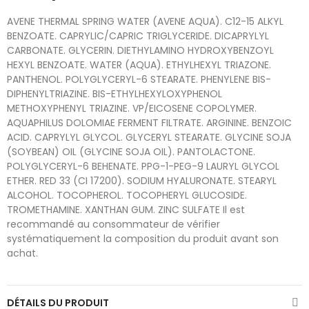
AVENE THERMAL SPRING WATER (AVENE AQUA). C12-15 ALKYL
BENZOATE. CAPRYLIC/CAPRIC TRIGLYCERIDE. DICAPRYLYL
CARBONATE. GLYCERIN. DIETHYLAMINO HYDROXYBENZOYL
HEXYL BENZOATE. WATER (AQUA). ETHYLHEXYL TRIAZONE.
PANTHENOL. POLYGLYCERYL-6 STEARATE. PHENYLENE BIS-
DIPHENYLTRIAZINE. BIS-ETHYLHEXYLOXYPHENOL
METHOXYPHENYL TRIAZINE. VP/EICOSENE COPOLYMER.
AQUAPHILUS DOLOMIAE FERMENT FILTRATE. ARGININE. BENZOIC
ACID. CAPRYLYL GLYCOL. GLYCERYL STEARATE. GLYCINE SOJA
(SOYBEAN) OIL (GLYCINE SOJA OIL). PANTOLACTONE.
POLYGLYCERYL-6 BEHENATE. PPG-1-PEG-9 LAURYL GLYCOL
ETHER. RED 33 (CI 17200). SODIUM HYALURONATE. STEARYL
ALCOHOL. TOCOPHEROL. TOCOPHERYL GLUCOSIDE.
TROMETHAMINE. XANTHAN GUM. ZINC SULFATE Il est
recommandé au consommateur de vérifier
systématiquement la composition du produit avant son
achat.
DÉTAILS DU PRODUIT