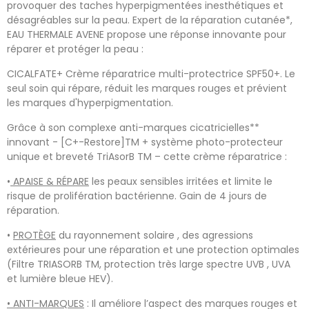
provoquer des taches hyperpigmentées inesthétiques et
désagréables sur la peau. Expert de la réparation cutanée*,
EAU THERMALE AVENE propose une réponse innovante pour
réparer et protéger la peau :
CICALFATE+ Crème réparatrice multi-protectrice SPF50+. Le
seul soin qui répare, réduit les marques rouges et prévient
les marques d'hyperpigmentation.
Grâce à son complexe anti-marques cicatricielles**
innovant - [C+-Restore]TM + système photo-protecteur
unique et breveté TriAsorB TM – cette crème réparatrice :
•
APAISE & RÉPARE
les peaux sensibles irritées et limite le
risque de prolifération bactérienne. Gain de 4 jours de
réparation.
•
PROTÈGE
du rayonnement solaire , des agressions
extérieures pour une réparation et une protection optimales
(Filtre TRIASORB TM, protection très large spectre UVB , UVA
et lumière bleue HEV).
• ANTI-MARQUES
: Il améliore l’aspect des marques rouges et