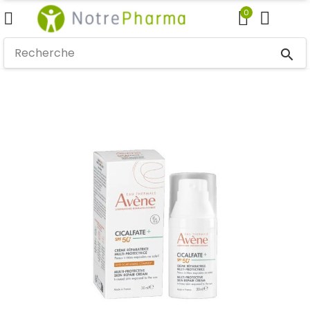
0
search