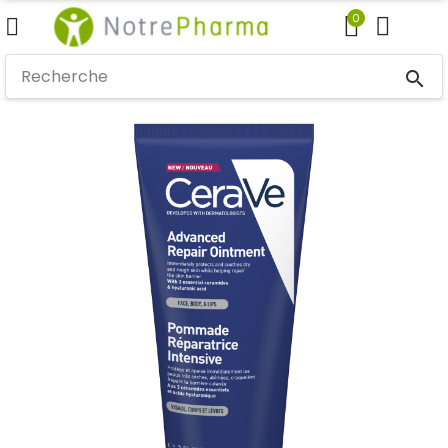
0
search