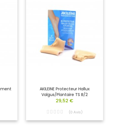
ement
AKILEINE Protecteur Hallux
URG
Valgus/plantaire TS B/2
29,52 €
(
0
Avis
)