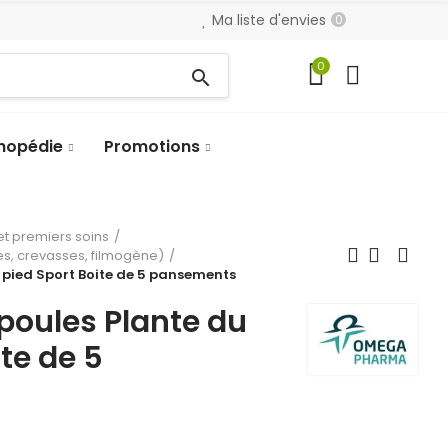
Ma liste d'envies
0
0
search
hopédie
Promotions
t premiers soins
, crevasses, filmogène)
pied Sport Boite de 5 pansements
oules Plante du
te de 5