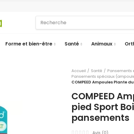
Forme et bien-être
Santé
Animaux
Ort
Accueil
Santé
Pansements e
Pansements spéciaux (ampoules
COMPEED Ampoules Plante du 
COMPEED Amp
pied Sport Boi
pansements
Avis (
0
)