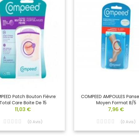
EED Patch Bouton Fièvre
COMPEED AMPOULES Pans
Total Care Boite De 15
Moyen Format B/5
11,03 €
7,96 €
(
0
Avis
)
(
0
Avis
)