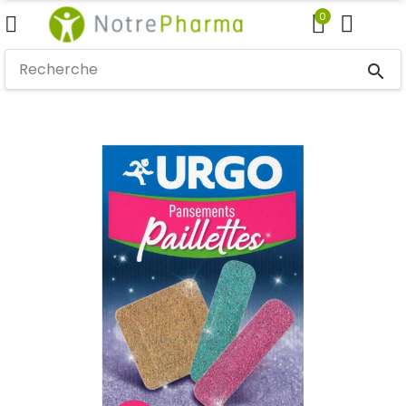
0
search