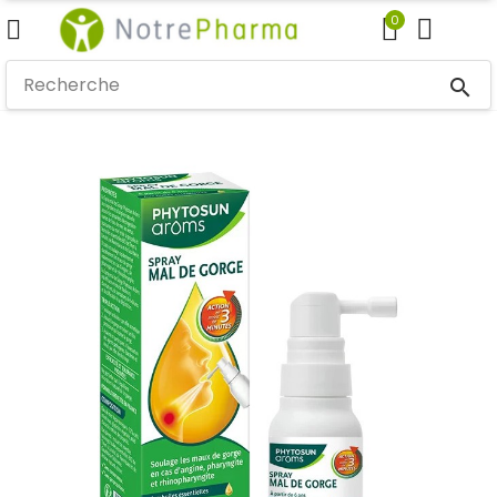
0
search