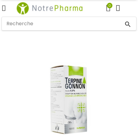
0
search