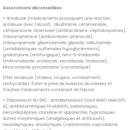
Associations déconseillées :
+ Antabuse (médicaments provoquant une réaction
antabuse avec l'alcool) : disulfirame, céfamandole,
céfopérazone, latamoxef (antibactériens-céphalosporines),
chloramphénicol (antibactérien-phénicolé),
chlorpropamide, glibenclamide, glipizide, tolbutamide
(antidiabétiques-sulfamides hypoglycémiants),
griséofulvine (antifongique), nitro-5-imidazolés
(métronidazole, ornidazole, secnidazole, tinidazole),
kétoconazole, procarbazine (cytostatique).
Effet antabuse (chaleur, rougeur, vomissement,
tachycardie). Éviter la prise de boissons alcoolisées et
d'autres médicaments contenant de l'alcool.
+ Dépresseurs du SNC : antidépresseurs (sauf IMAO sélectifs
A), antihistaminiques H1 sédatifs, barbituriques,
benzodiazépines, clonidine et apparentés, hypnotiques,
autres morphiniques (analgésiques et antitussifs),
neuroleptiques, anxiolytiques (carbamates, captodiame,