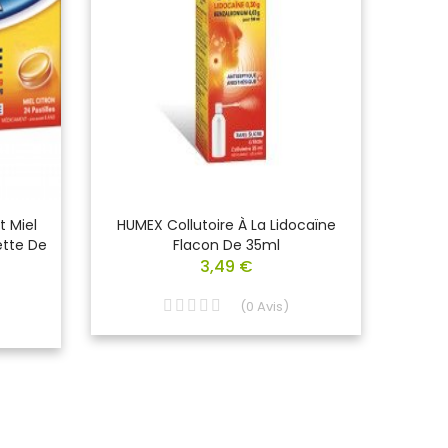
 Miel
HUMEX Collutoire À La Lidocaïne
HEC P
ette De
Flacon De 35ml
3,49 €
(
0
Avis
)