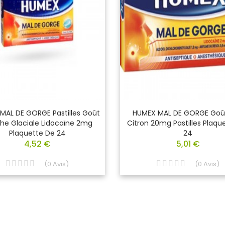
MAL DE GORGE Pastilles Goût
HUMEX MAL DE GORGE Goût
he Glaciale Lidocaïne 2mg
Citron 20mg Pastilles Plaqu
Plaquette De 24
24
4,52 €
5,01 €
(
0
Avis
)
(
0
Avis
)