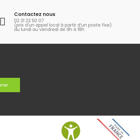
Contactez nous
02 31 22 50 07
(prix d’un appel local à partir d’un poste fixe)
du lundi au vendredi de 9h à 18h
nner