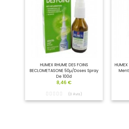
 De 24
HUMEX RHUME DES FOINS
HUMEX 
BECLOMETASONE 50µ/doses Spray
Ment
De 100d
8,46 €
(
0
Avis
)