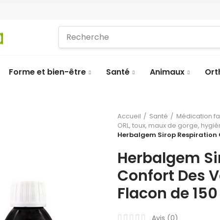
Forme et bien-être
Santé
Animaux
Ort
Accueil
Santé
Médication f
ORL, toux, maux de gorge, hygi
Herbalgem Sirop Respiration C
Herbalgem Si
Confort Des V
Flacon de 150
Avis (
0
)