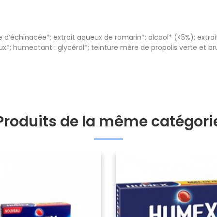
e d’échinacée*; extrait aqueux de romarin*; alcool* (<5%); extr
x*; humectant : glycérol*; teinture mère de propolis verte et 
Produits de la même catégori