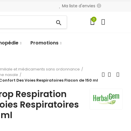
Ma liste d'envies
0
0
search
hopédie
Promotions
amiliale et médicaments sans ordonnance
ène nasale
onfort Des Voies Respiratoires Flacon de 150 ml
rop Respiration
oies Respiratoires
 ml