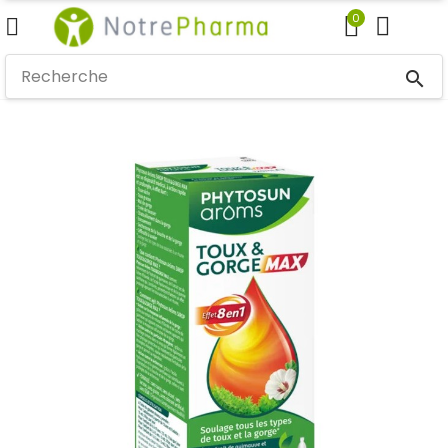
0
search