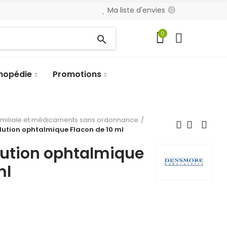
Ma liste d'envies
0
0
search
hopédie
Promotions
amiliale et médicaments sans ordonnance
ution ophtalmique Flacon de 10 ml
ution ophtalmique
ml