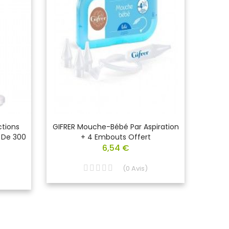
ctions
GIFRER Mouche-Bébé Par Aspiration
ILA
n De 300
+ 4 Embouts Offert
Paupi
6,54 €
(
0
Avis
)