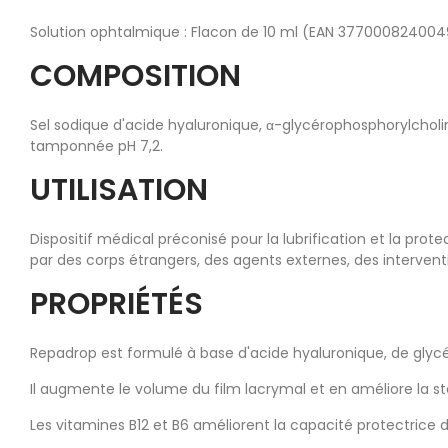
Solution ophtalmique : Flacon de 10 ml (EAN 377000824004
COMPOSITION
Sel sodique d'acide hyaluronique, α-glycérophosphorylcholi
tamponnée pH 7,2.
UTILISATION
Dispositif médical préconisé pour la lubrification et la pr
par des corps étrangers, des agents externes, des intervent
PROPRIÉTÉS
Repadrop est formulé à base d'acide hyaluronique, de glycér
Il augmente le volume du film lacrymal et en améliore la sta
Les vitamines B12 et B6 améliorent la capacité protectrice d