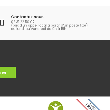
Contactez nous
02 31 22 50 07
(prix d’un appel local à partir d’un poste fixe)
du lundi au vendredi de 9h à 18h
nner