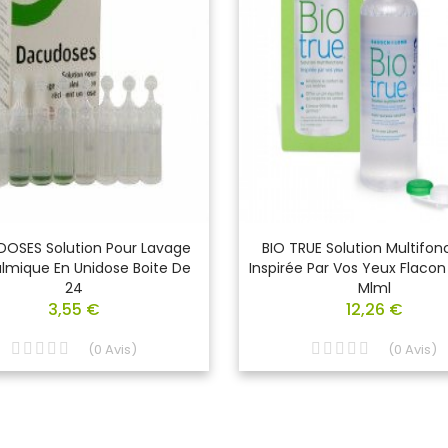
OSES Solution Pour Lavage
BIO TRUE Solution Multifon
lmique En Unidose Boite De
Inspirée Par Vos Yeux Flaco
24
Mlml
3,55 €
12,26 €
(
0
Avis
)
(
0
Avis
)