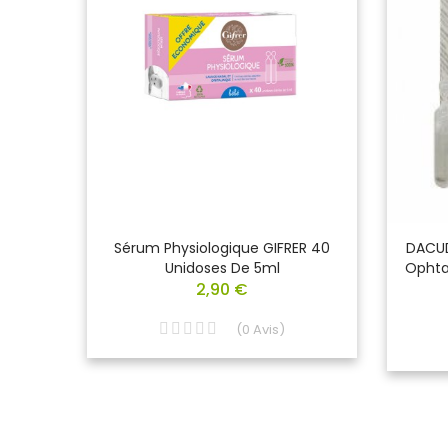
nt
Sérum Physiologique GIFRER 40
DACUD
psules
Unidoses De 5ml
Ophta
2,90 €
(
0
Avis
)