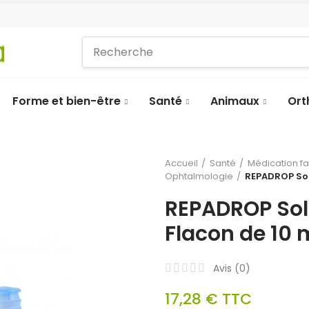
Forme et bien-être
Santé
Animaux
Ort
Accueil
Santé
Médication f
Ophtalmologie
REPADROP Sol
REPADROP Sol
Flacon de 10 
Avis (
0
)
17,28 €
TTC