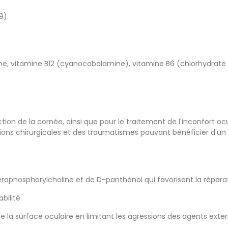
9).
ne, vitamine B12 (cyanocobalamine), vitamine B6 (chlorhydrate d
otection de la cornée, ainsi que pour le traitement de l'inconfor
ions chirurgicales et des traumatismes pouvant bénéficier d'un 
ophosphorylcholine et de D-panthénol qui favorisent la réparatio
bilité.
e la surface oculaire en limitant les agressions des agents exter