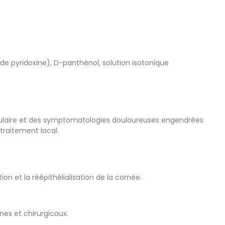
e pyridoxine), D-panthénol, solution isotonique
t oculaire et des symptomatologies douloureuses engendrées
traitement local.
n et la réépithélialisation de la cornée.
nes et chirurgicaux.