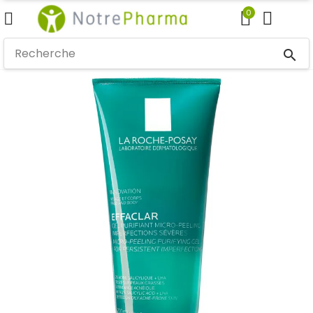
0
search