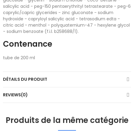
glucoside - glycerin - sodium chloride - coco-betaine -
salicylic acid - peg-150 pentaerythrityl tetrastearate - peg-6
caprylic/capric glycerides - zinc gluconate - sodium
hydroxide - capryloyl salicylic acid - tetrasodium edta -
citric acid - menthol - polyquaternium-47 - hexylene glycol
- sodium benzoate (f.i.l. b258688/1).
Contenance
tube de 200 ml
DÉTAILS DU PRODUIT
REVIEWS(0)
Produits de la même catégorie