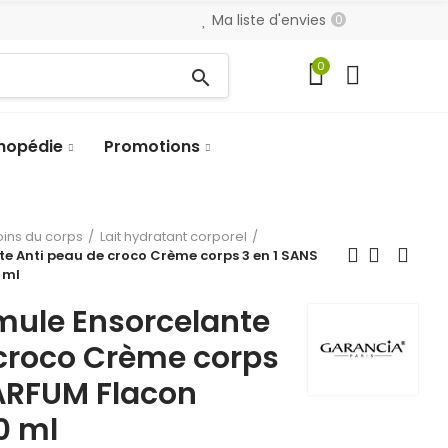
Ma liste d'envies
0
0
search
hopédie
Promotions
oins du corps
Lait hydratant corporel
e Anti peau de croco Crème corps 3 en 1 SANS
 ml
mule Ensorcelante
 croco Crème corps
PARFUM Flacon
0 ml