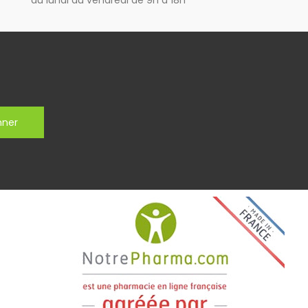
du lundi au vendredi de 9h à 18h
nner