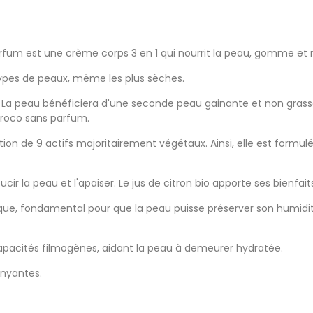
fum est une crème corps 3 en 1 qui nourrit la peau, gomme et r
 types de peaux, même les plus sèches.
e. La peau bénéficiera d'une seconde peau gainante et non grasse
croco sans parfum.
ion de 9 actifs majoritairement végétaux. Ainsi, elle est formulée
cir la peau et l'apaiser. Le jus de citron bio apporte ses bienfaits
idique, fondamental pour que la peau puisse préserver son humidit
 capacités filmogènes, aidant la peau à demeurer hydratée.
enyantes.