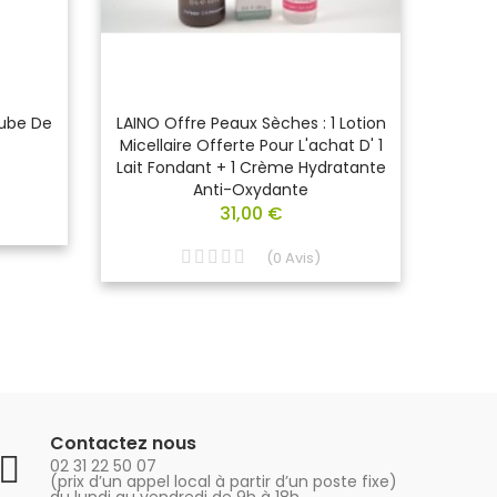
Tube De
LAINO Offre Peaux Sèches : 1 Lotion
NUXE 
Micellaire Offerte Pour L'achat D' 1
Corps
Lait Fondant + 1 Crème Hydratante
Anti-Oxydante
31,00 €
(
0
Avis
)
Contactez nous
02 31 22 50 07
(prix d’un appel local à partir d’un poste fixe)