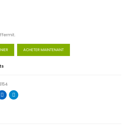
ffermit.
NIER
ACHETER MAINTENANT
ts
3154