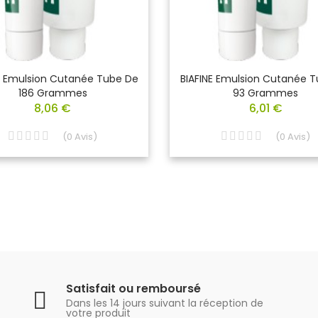
E Emulsion Cutanée Tube De
BIAFINE Emulsion Cutanée 
186 Grammes
93 Grammes
8,06 €
6,01 €
(
0
Avis
)
(
0
Avis
)
Satisfait ou remboursé
Dans les 14 jours suivant la réception de
votre produit