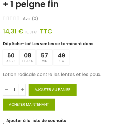
+ 1 peigne fin
Avis (
0
)
14,31 €
TTC
18,31 €
Dépêche-toi! Les ventes se terminent dans
50
08
57
49
JOURS
HEURES
MIN
SEC
Lotion radicale contre les lentes et les poux.
AJOUTER AU PANIER
ACHETER MAINTENANT
Ajouter à la liste de souhaits