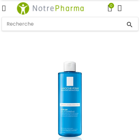
0
search