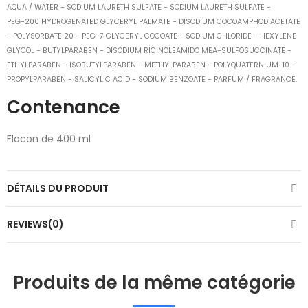
AQUA / WATER − SODIUM LAURETH SULFATE − SODIUM LAURETH SULFATE −
PEG−200 HYDROGENATED GLYCERYL PALMATE −
DISODIUM COCOAMPHODIACETATE
− POLYSORBATE 20 − PEG−7 GLYCERYL COCOATE − SODIUM CHLORIDE − HEXYLENE
GLYCOL −
BUTYLPARABEN − DISODIUM RICINOLEAMIDO MEA−SULFOSUCCINATE −
ETHYLPARABEN − ISOBUTYLPARABEN − METHYLPARABEN −
POLYQUATERNIUM−10 −
PROPYLPARABEN − SALICYLIC ACID − SODIUM BENZOATE − PARFUM / FRAGRANCE.
Contenance
Flacon de 400 ml
DÉTAILS DU PRODUIT
REVIEWS(0)
Produits de la même catégorie