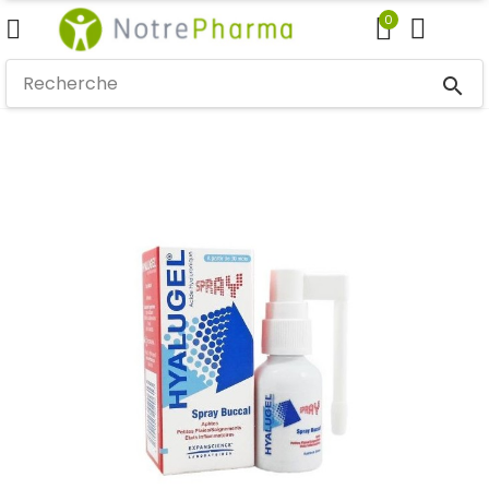
0
search