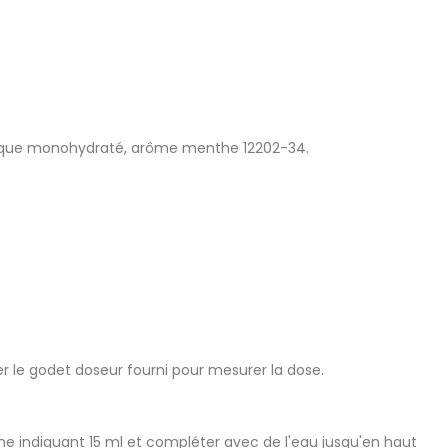
citrique monohydraté, arôme menthe 12202-34.
ser le godet doseur fourni pour mesurer la dose.
coche indiquant 15 ml et compléter avec de l'eau jusqu'en haut