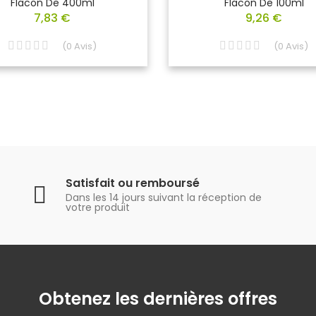
Flacon De 400ml
Flacon De 100ml
7,83 €
9,26 €
(
0
Avis
)
(
0
Avis
)
Satisfait ou remboursé
Dans les 14 jours suivant la réception de
votre produit
Obtenez les dernières offres