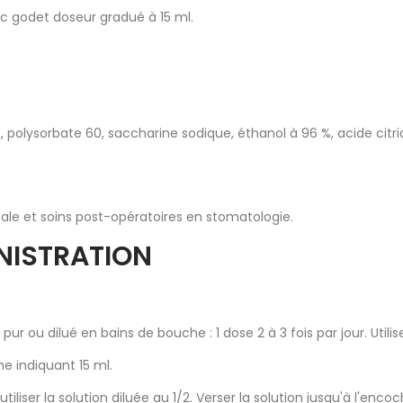
ec godet doseur gradué à 15 ml.
iée, polysorbate 60, saccharine sodique, éthanol à 96 %, acide 
cale et soins post-opératoires en stomatologie.
NISTRATION
ur ou dilué en bains de bouche : 1 dose 2 à 3 fois par jour. Utili
he indiquant 15 ml.
tiliser la solution diluée au 1/2. Verser la solution jusqu'à l'en