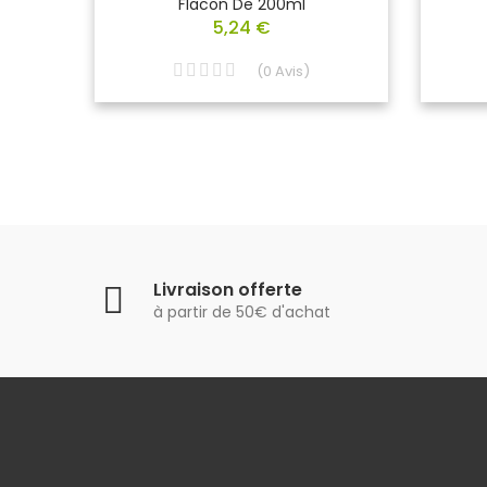
uche
Flacon De 200ml
5,24 €
(
0
Avis
)
Livraison offerte
à partir de 50€ d'achat