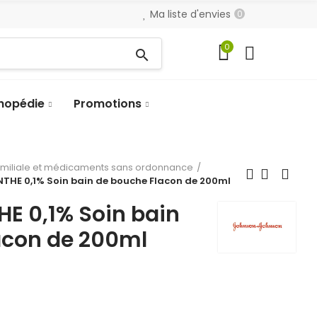
Ma liste d'envies
0
0
search
hopédie
Promotions
amiliale et médicaments sans ordonnance
NTHE 0,1% Soin bain de bouche Flacon de 200ml
E 0,1% Soin bain
acon de 200ml