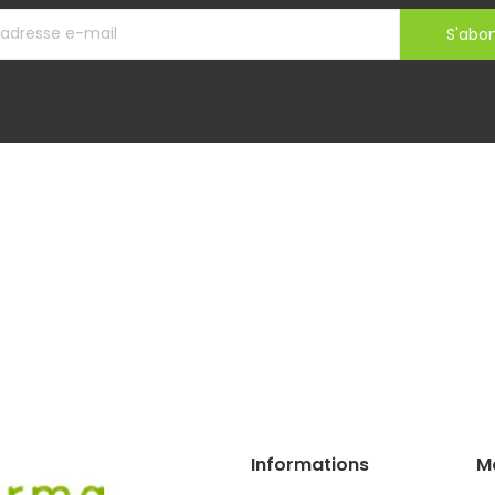
S'abo
Informations
M