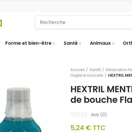
Forme et bien-être
Santé
Animaux
Ort
Accueil
Santé
Médication f
Hygiène buccale
HEXTRIL ME
HEXTRIL MENTH
de bouche Fl
Avis (
0
)
5,24 €
TTC