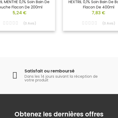
IL MENTHE 0,1% Soin Bain De
HEXTRIL 0,1% Soin Bain De 
ouche Flacon De 200ml
Flacon De 400ml
5,24 €
7,83 €
(
0
Avis
)
(
0
Avis
)
Satisfait ou remboursé
Dans les 14 jours suivant la réception de
votre produit
Obtenez les dernières offres