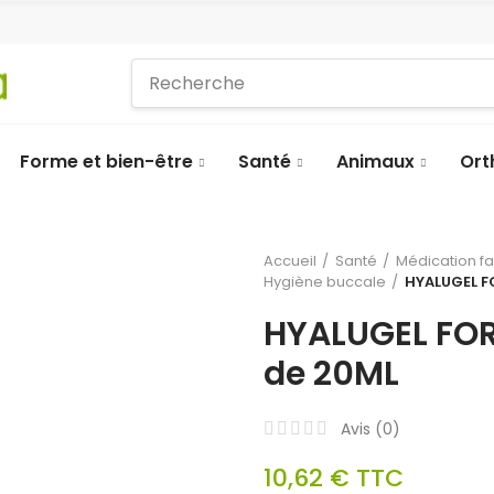
Forme et bien-être
Santé
Animaux
Ort
Accueil
Santé
Médication f
Hygiène buccale
HYALUGEL F
HYALUGEL FOR
de 20ML
Avis (
0
)
10,62 €
TTC