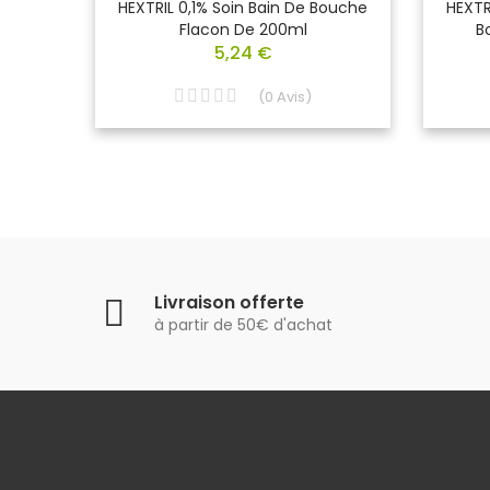
ain De
HEXTRIL 0,1% Soin Bain De Bouche
HEXTR
ml
Flacon De 200ml
B
5,24 €
(
0
Avis
)
Livraison offerte
à partir de 50€ d'achat