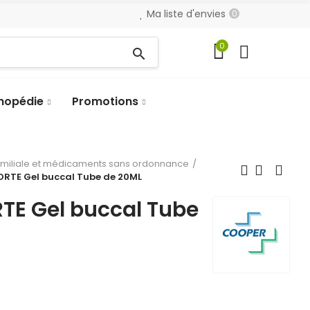
Ma liste d'envies
0
0
search
hopédie
Promotions
amiliale et médicaments sans ordonnance
ORTE Gel buccal Tube de 20ML
TE Gel buccal Tube