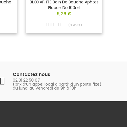
Bouche
BLOXAPHTE Bain De Bouche Aphtes
BLOX
Flacon De 100ml
Lési
9,26 €
(
0
Avis
)
Contactez nous
02 31 22 50 07
(prix d’un appel local à partir d’un poste fixe)
du lundi au vendredi de 9h à 18h