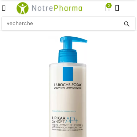
0
search