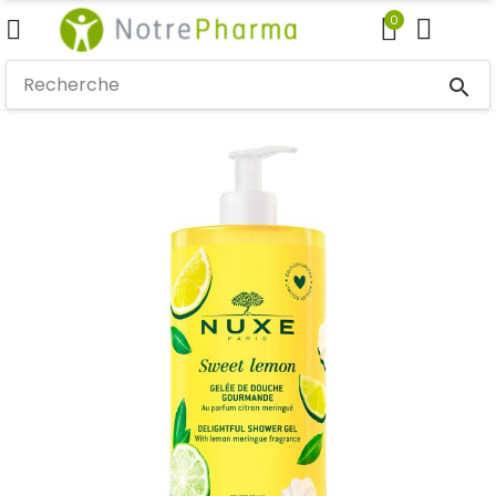
0
search