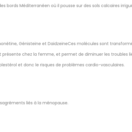
es bords Méditerranéen où il pousse sur des sols calcaires irrig
ononétine, Génisteine et DaidzeineCes molécules sont transformé
ent présente chez la femme, et permet de diminuer les troubles 
lestérol et donc le risques de problèmes cardio-vasculaires.
ésagréments liés à la ménopause.