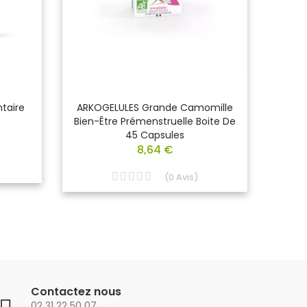
taire
ARKOGELULES Grande Camomille
ARKO
Bien-Être Prémenstruelle Boite De
Préme
45 Capsules
8,64 €
(
0
Avis
)
Contactez nous
02 31 22 50 07