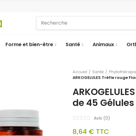
Forme et bien-être
Santé
Animaux
Ort
Accueil
Santé
Phytothérapie
ARKOGELULES Trèfle rouge Fla
ARKOGELULES 
de 45 Gélules
Avis (
0
)
8,64 €
TTC