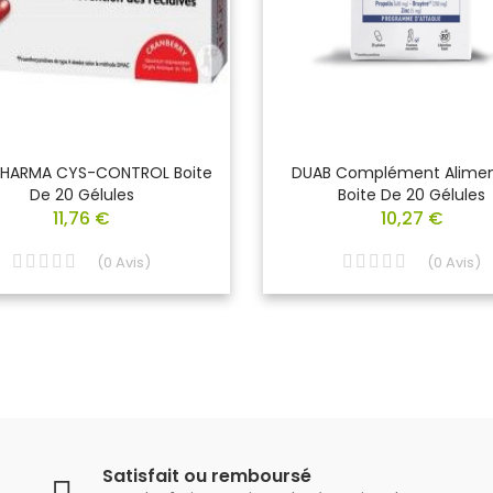
HARMA CYS-CONTROL Boite
DUAB Complément Alimen
De 20 Gélules
Boite De 20 Gélules
11,76 €
10,27 €
(
0
Avis
)
(
0
Avis
)
Satisfait ou remboursé