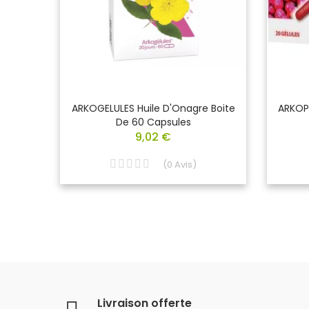
y BIO
ARKOGELULES Huile D'Onagre Boite
ARKOP
De 60 Capsules
9,02 €
(
0
Avis
)
Livraison offerte