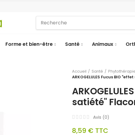
Forme et bien-être
Santé
Animaux
Ort
Accueil
Santé
Phytothérapie
ARKOGELULES Fucus BIO "effet 
ARKOGELULES F
satiété" Flac
Avis (
0
)
8,59 €
TTC