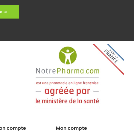
nner
on compte
Mon compte