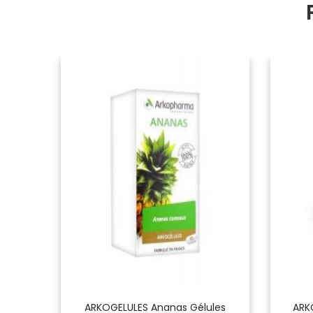
eur De
ARKOGELULES Ananas Gélules
ARK