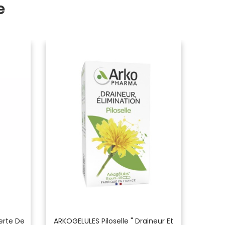
e
-1,00 €
erte De
ARKOGELULES Piloselle " Draineur Et
ARKOP