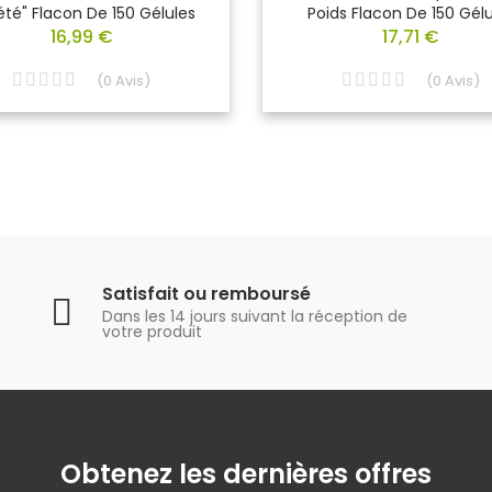
été" Flacon De 150 Gélules
Poids Flacon De 150 Gélu
16,99 €
17,71 €
(
0
Avis
)
(
0
Avis
)
Satisfait ou remboursé
Dans les 14 jours suivant la réception de
votre produit
Obtenez les dernières offres