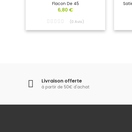
lules
Flacon De 45
Sati
6,80 €
(
0
Avis
)
Livraison offerte
à partir de 50€ d'achat