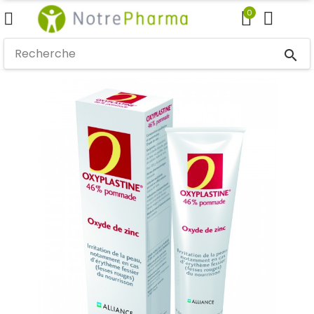
0
search