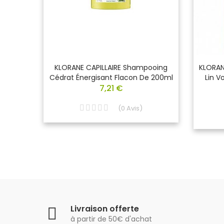
e À
KLORANE CAPILLAIRE Shampooing
KLORAN
mmes
Cédrat Énergisant Flacon De 200ml
Lin V
7,21 €
(
0
Avis
)
Livraison offerte
à partir de 50€ d'achat