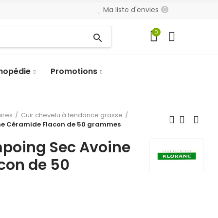
Ma liste d'envies
0
0
search
hopédie
Promotions
aires
Cuir chevelu à tendance grasse
ne Céramide Flacon de 50 grammes
poing Sec Avoine
con de 50