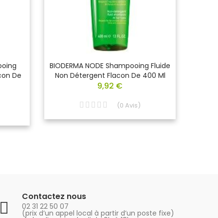
ooing
BIODERMA NODE Shampooing Fluide
CHEVA
acon De
Non Détergent Flacon De 400 Ml
De
9,92 €
(
0
Avis
)
Contactez nous
02 31 22 50 07
(prix d’un appel local à partir d’un poste fixe)