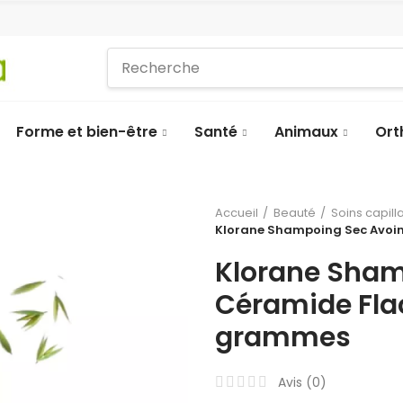
Forme et bien-être
Santé
Animaux
Ort
Accueil
Beauté
Soins capill
Klorane Shampoing Sec Avoi
Klorane Sham
Céramide Fla
grammes
Avis (
0
)