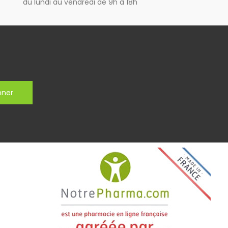
du lundi au vendredi de 9h à 18h
nner