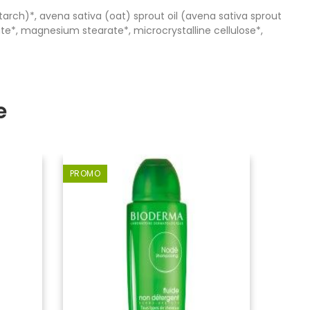
tarch)*, avena sativa (oat) sprout oil (avena sativa sprout
ate*, magnesium stearate*, microcrystalline cellulose*,
e
PROMO