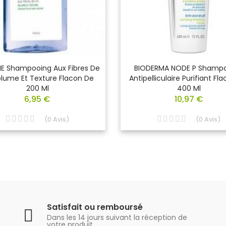
E Shampooing Aux Fibres De
BIODERMA NODE P Shamp
olume Et Texture Flacon De
Antipelliculaire Purifiant Fl
200 Ml
400 Ml
6,95 €
10,97 €
(
0
Avis
)
(
0
Avis
)
Satisfait ou remboursé
Dans les 14 jours suivant la réception de
votre produit