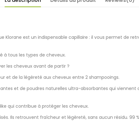
La description
Détails du produit
Reviews(0)
Klorane est un indispensable capillaire : il vous permet de re
té à tous les types de cheveux.
er les cheveux avant de partir ?
eur et de la légèreté aux cheveux entre 2 shampooings.
santes et de poudres naturelles ultra-absorbantes qui viennent c
e qui contribue à protéger les cheveux.
sés. Ils retrouvent fraîcheur et légèreté, sans aucun résidu. 99 %