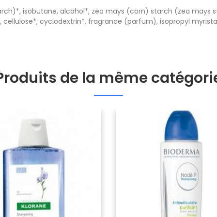
tarch)*, isobutane, alcohol*, zea mays (corn) starch (zea mays s
, cellulose*, cyclodextrin*, fragrance (parfum), isopropyl myrist
Produits de la même catégori