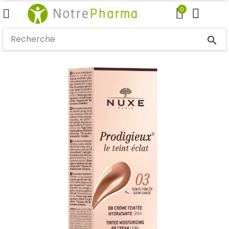
0
search