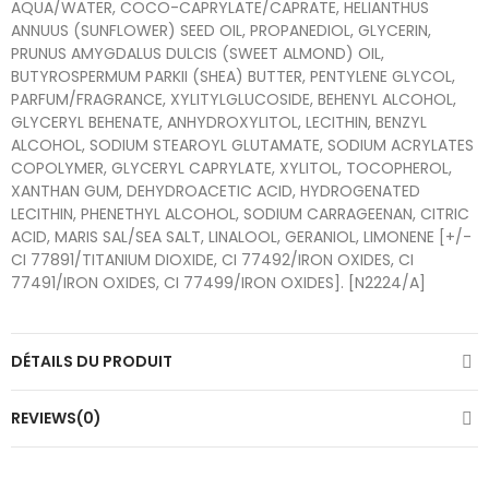
AQUA/WATER, COCO-CAPRYLATE/CAPRATE, HELIANTHUS
ANNUUS (SUNFLOWER) SEED OIL, PROPANEDIOL, GLYCERIN,
PRUNUS AMYGDALUS DULCIS (SWEET ALMOND) OIL,
BUTYROSPERMUM PARKII (SHEA) BUTTER, PENTYLENE GLYCOL,
PARFUM/FRAGRANCE, XYLITYLGLUCOSIDE, BEHENYL ALCOHOL,
GLYCERYL BEHENATE, ANHYDROXYLITOL, LECITHIN, BENZYL
ALCOHOL, SODIUM STEAROYL GLUTAMATE, SODIUM ACRYLATES
COPOLYMER, GLYCERYL CAPRYLATE, XYLITOL, TOCOPHEROL,
XANTHAN GUM, DEHYDROACETIC ACID, HYDROGENATED
LECITHIN, PHENETHYL ALCOHOL, SODIUM CARRAGEENAN, CITRIC
ACID, MARIS SAL/SEA SALT, LINALOOL, GERANIOL, LIMONENE [+/-
CI 77891/TITANIUM DIOXIDE, CI 77492/IRON OXIDES, CI
77491/IRON OXIDES, CI 77499/IRON OXIDES]. [N2224/A]
DÉTAILS DU PRODUIT
REVIEWS(0)