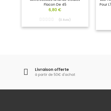
s Boite
Flacon De 45
Pour L
6,80 €
(
0
Avis
)
Livraison offerte
à partir de 50€ d'achat