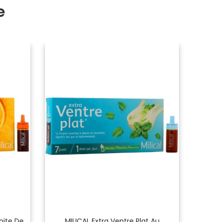
e
Boite De
MILICAL Extra Ventre Plat Au