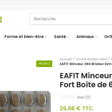
Forme et bien-être
Santé
Animaux
Ort
Accueil
Forme et bien-être
PROMO
EAFIT Minceur 360 Brûleur Ext
EAFIT Minceur
Fort Boite de
Avis (
0
)
26,68 €
TTC