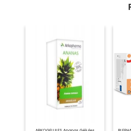
t
ARKOGELULES Ananas Gélules
BLEPH