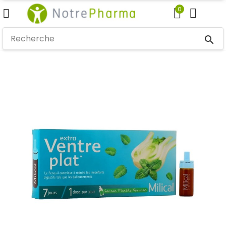
0
search