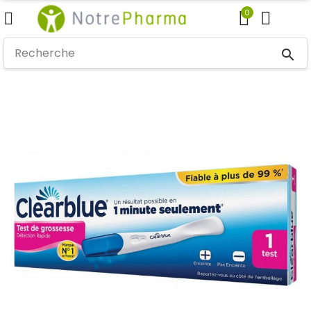
0
search