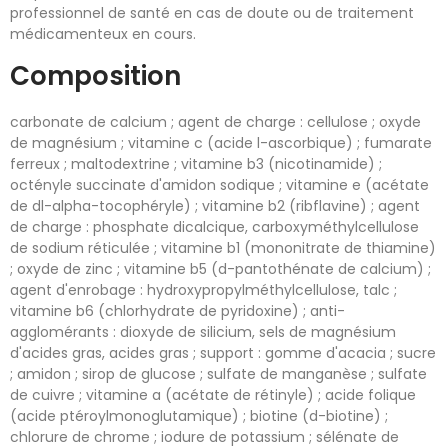
professionnel de santé en cas de doute ou de traitement
médicamenteux en cours.
Composition
carbonate de calcium ; agent de charge : cellulose ; oxyde
de magnésium ; vitamine c (acide l-ascorbique) ; fumarate
ferreux ; maltodextrine ; vitamine b3 (nicotinamide) ;
octényle succinate d'amidon sodique ; vitamine e (acétate
de dl-alpha-tocophéryle) ; vitamine b2 (ribflavine) ; agent
de charge : phosphate dicalcique, carboxyméthylcellulose
de sodium réticulée ; vitamine b1 (mononitrate de thiamine)
; oxyde de zinc ; vitamine b5 (d-pantothénate de calcium) ;
agent d'enrobage : hydroxypropylméthylcellulose, talc ;
vitamine b6 (chlorhydrate de pyridoxine) ; anti-
agglomérants : dioxyde de silicium, sels de magnésium
d'acides gras, acides gras ; support : gomme d'acacia ; sucre
; amidon ; sirop de glucose ; sulfate de manganèse ; sulfate
de cuivre ; vitamine a (acétate de rétinyle) ; acide folique
(acide ptéroylmonoglutamique) ; biotine (d-biotine) ;
chlorure de chrome ; iodure de potassium ; sélénate de