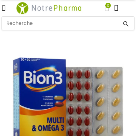
0
search