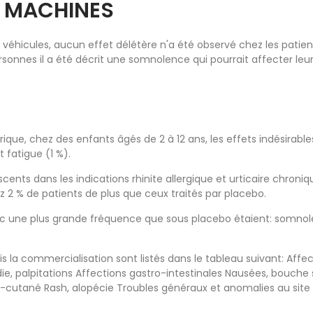
E MACHINES
s véhicules, aucun effet délétère n'a été observé chez les patien
onnes il a été décrit une somnolence qui pourrait affecter leur 
rique, chez des enfants âgés de 2 à 12 ans, les effets indésira
 fatigue (1 %).
cents dans les indications rhinite allergique et urticaire chron
z 2 % de patients de plus que ceux traités par placebo.
ec une plus grande fréquence que sous placebo étaient: somnole
is la commercialisation sont listés dans le tableau suivant: Af
, palpitations Affections gastro-intestinales Nausées, bouche s
s-cutané Rash, alopécie Troubles généraux et anomalies au site 