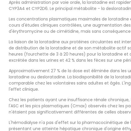
Après administration par voie orale, la loratadine est rapi
CYP3A4 et CYP2D6. Le principal métabolite - la desloratadi
Les concentrations plasmatiques maximales de loratadine et
cours d'études cliniques contrôlées, une augmentation des 
d'érythromycine ou de cimétidine, mais sans conséquence cl
La liaison de la loratadine aux protéines circulantes est in
de distribution de la loratadine et de son métabolite actif s
heures (fourchette de 3 à 20 heures) pour la loratadine et 
excrétée dans les urines et 42 % dans les fèces sur une pé
Approximativement 27 % de la dose est éliminée dans les ur
loratadine ou desloratadine. La biodisponibilité de la lorat
comparable chez les volontaires sains adultes et âgés. L'in
l'effet clinique.
Chez les patients ayant une insuffisance rénale chronique,
l'ASC et les pics plasmatiques (Cmax) observés chez les pa
n'étaient pas significativement différentes de celles obser
L'hémodialyse n'a pas d'effet sur la pharmacocinétique de l
présentant une atteinte hépatique chronique d'origine éthyl