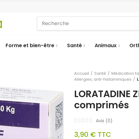
Forme et bien-être
Santé
Animaux
Ort
Accueil
Santé
Médication f
Allergies, anti-histaminiques
LORATADINE ZF
comprimés
Avis (
0
)
3,90 €
TTC