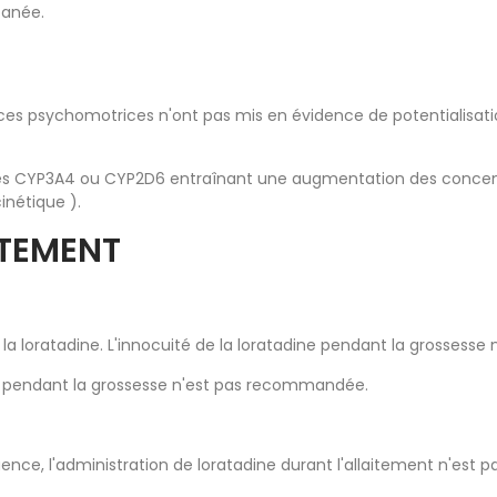
tanée.
s psychomotrices n'ont pas mis en évidence de potentialisatio
omes CYP3A4 ou CYP2D6 entraînant une augmentation des concent
inétique ).
ITEMENT
a loratadine. L'innocuité de la loratadine pendant la grossesse n
NE pendant la grossesse n'est pas recommandée.
uence, l'administration de loratadine durant l'allaitement n'es