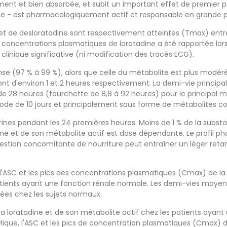
dement et bien absorbée, et subit un important effet de premier 
ne - est pharmacologiquement actif et responsable en grande part
 de desloratadine sont respectivement atteintes (Tmax) entre 1-
concentrations plasmatiques de loratadine a été rapportée lors
inique significative (ni modification des tracés ECG).
tense (97 % à 99 %), alors que celle du métabolite est plus modér
ont d'environ 1 et 2 heures respectivement. La demi-vie principale
de 28 heures (fourchette de 8,8 à 92 heures) pour le principal 
riode de 10 jours et principalement sous forme de métabolites c
ines pendant les 24 premières heures. Moins de 1 % de la subst
adine et de son métabolite actif est dose dépendante. Le profil 
gestion concomitante de nourriture peut entraîner un léger reta
 l'ASC et les pics des concentrations plasmatiques (Cmax) de la
tients ayant une fonction rénale normale. Les demi-vies moyenn
vées chez les sujets normaux.
a loratadine et de son métabolite actif chez les patients ayant
ique, l'ASC et les pics de concentration plasmatiques (Cmax) de 