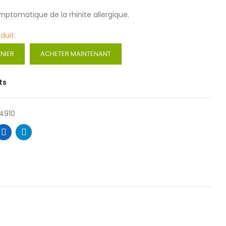
mptomatique de la rhinite allergique.
oduit
NIER
ACHETER MAINTENANT
ts
4910