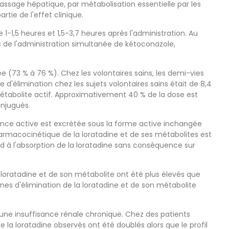
passage hépatique, par métabolisation essentielle par les
ie de l'effet clinique.
1,5 heures et 1,5-3,7 heures après l'administration. Au
 de l'administration simultanée de kétoconazole,
ée (73 % à 76 %). Chez les volontaires sains, les demi-vies
 d'élimination chez les sujets volontaires sains était de 8,4
métabolite actif. Approximativement 40 % de la dose est
onjugués.
ance active est excrétée sous la forme active inchangée
pharmacocinétique de la loratadine et de ses métabolites est
rd à l'absorption de la loratadine sans conséquence sur
 loratadine et de son métabolite ont été plus élevés que
es d'élimination de la loratadine et de son métabolite
 une insuffisance rénale chronique. Chez des patients
la loratadine observés ont été doublés alors que le profil