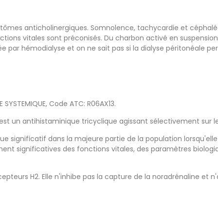
ômes anticholinergiques. Somnolence, tachycardie et céphalées
ions vitales sont préconisés. Du charbon activé en suspension
e par hémodialyse et on ne sait pas si la dialyse péritonéale perm
E SYSTEMIQUE, Code ATC: R06AX13.
est un antihistaminique tricyclique agissant sélectivement sur l
que significatif dans la majeure partie de la population lorsqu'e
ment significatives des fonctions vitales, des paramètres biolog
écepteurs H2. Elle n'inhibe pas la capture de la noradrénaline et