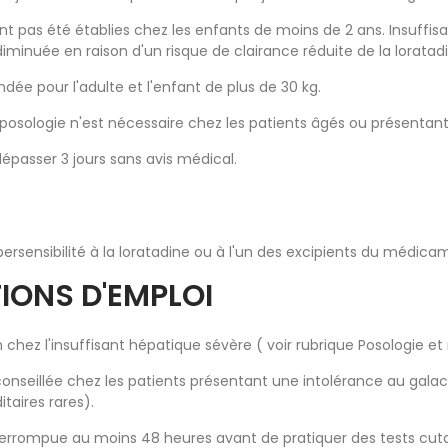
ont pas été établies chez les enfants de moins de 2 ans. Insuffi
diminuée en raison d'un risque de clairance réduite de la loratad
dée pour l'adulte et l'enfant de plus de 30 kg.
posologie n'est nécessaire chez les patients âgés ou présentant
passer 3 jours sans avis médical.
rsensibilité à la loratadine ou à l'un des excipients du médica
IONS D'EMPLOI
chez l'insuffisant hépatique sévère ( voir rubrique Posologie et
onseillée chez les patients présentant une intolérance au gala
taires rares).
errompue au moins 48 heures avant de pratiquer des tests cutané