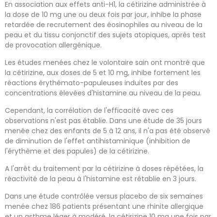
En association aux effets anti-H1, la cétirizine administrée à
la dose de 10 mg une ou deux fois par jour, inhibe la phase
retardée de recrutement des éosinophiles au niveau de la
peau et du tissu conjonctif des sujets atopiques, après test
de provocation allergénique.
Les études menées chez le volontaire sain ont montré que
la cétirizine, aux doses de 5 et 10 mg, inhibe fortement les
réactions érythémato-papuleuses induites par des
concentrations élevées d'histamine au niveau de la peau.
Cependant, la corrélation de l'efficacité avec ces
observations n'est pas établie. Dans une étude de 35 jours
menée chez des enfants de 5 à 12 ans, il n'a pas été observé
de diminution de l'effet antihistaminique (inhibition de
l'érythème et des papules) de la cétirizine.
A l'arrêt du traitement par la cétirizine à doses répétées, la
réactivité de la peau à l'histamine est rétablie en 3 jours.
Dans une étude contrôlée versus placebo de six semaines
menée chez 186 patients présentant une rhinite allergique
et un asthme léger à modéré, la cétirizine 10 mg une fois par