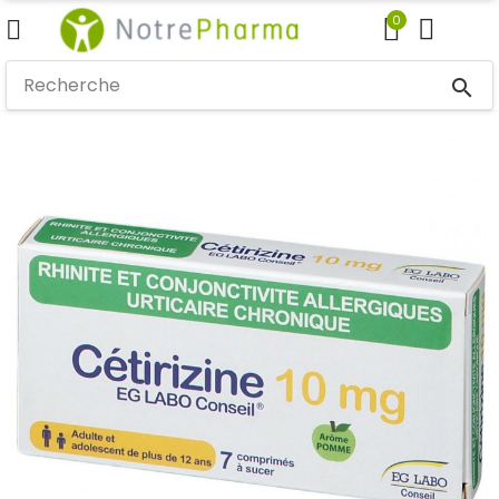
0
search