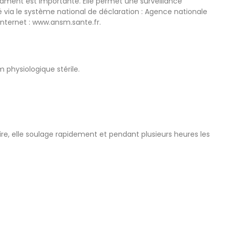
cament est importante. Elle permet une surveillance
 via le système national de déclaration : Agence nationale
nternet : www.ansm.sante.fr.
physiologique stérile.
laire, elle soulage rapidement et pendant plusieurs heures les