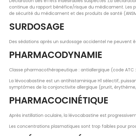
Déclaration des effets indésirables suspectés :La déclarat
continue du rapport bénéfice/risque du médicament. Les pro
de sécurité du médicament et des produits de santé (ANSM)
SURDOSAGE
Des sédations après un surdosage accidentel ne peuvent êt
PHARMACODYNAMIE
Classe pharmacothérapeutique : antiallergique (code ATC :
La lévocabastine est un antihistaminique H1 sélectif, puissan
symptômes de la conjonctivite allergique (prurit, érythèm
PHARMACOCINÉTIQUE
Après instillation oculaire, la lévocabastine est progressi
Les concentrations plasmatiques sont trop faibles pour pro