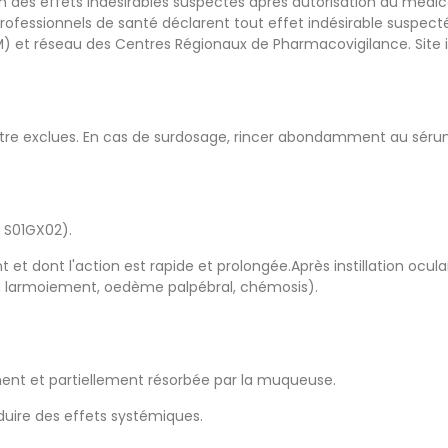
ion des effets indésirables suspectés après autorisation du médi
fessionnels de santé déclarent tout effet indésirable suspecté
 et réseau des Centres Régionaux de Pharmacovigilance. Site i
re exclues. En cas de surdosage, rincer abondamment au sérum 
 S01GX02).
t et dont l'action est rapide et prolongée.Après instillation ocu
e, larmoiement, oedème palpébral, chémosis).
vement et partiellement résorbée par la muqueuse.
duire des effets systémiques.