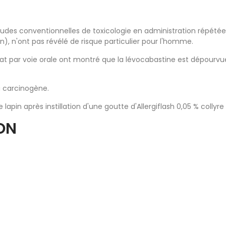
udes conventionnelles de toxicologie en administration répétée, 
n), n'ont pas révélé de risque particulier pour l'homme.
rat par voie orale ont montré que la lévocabastine est dépourvue
 carcinogène.
in après instillation d'une goutte d'Allergiflash 0,05 % collyre
ON