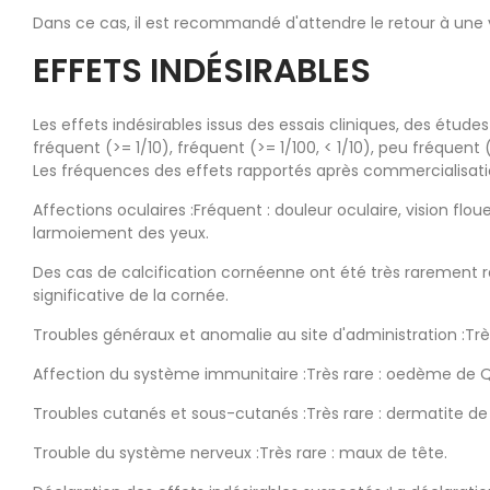
Dans ce cas, il est recommandé d'attendre le retour à une 
EFFETS INDÉSIRABLES
Les effets indésirables issus des essais cliniques, des étu
fréquent (>= 1/10), fréquent (>= 1/100, < 1/10), peu fréquent (>
Les fréquences des effets rapportés après commercialisat
Affections oculaires :Fréquent : douleur oculaire, vision fl
larmoiement des yeux.
Des cas de calcification cornéenne ont été très rarement ra
significative de la cornée.
Troubles généraux et anomalie au site d'administration :Très r
Affection du système immunitaire :Très rare : oedème de Qu
Troubles cutanés et sous-cutanés :Très rare : dermatite de 
Trouble du système nerveux :Très rare : maux de tête.