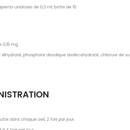
cipients unidoses de 0,3 ml, boîte de 10.
e 0,15 mg
dihydraté, phosphate disodique dodécahydraté, chlorure de sod
NISTRATION
te dans chaque oeil, 2 fois par jour.
à 4 fois par jour.