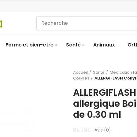
Forme et bien-être
Santé
Animaux
Ort
Accueil
Santé
Médication f
Collyres
ALLERGIFLASH Collyr
ALLERGIFLASH 
allergique Bo
de 0.30 ml
Avis (
0
)