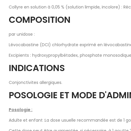
Collyre en solution à 0,05 % (solution limpide, incolore) : Ré
COMPOSITION
par unidose :
Lévocabastine (DCI) chlorhydrate exprimé en lévocabastin
Excipients : hydroxypropylbétadex, phosphate monosodique 
INDICATIONS
Conjonctivites allergiques.
POSOLOGIE ET MODE D'ADMI
Posologie :
Adulte et enfant :La dose usuelle recommandée est de 1 gout
Cette dose peut être augmentée, si nécessaire, à 1 goutte 3 