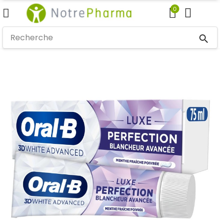
0
search