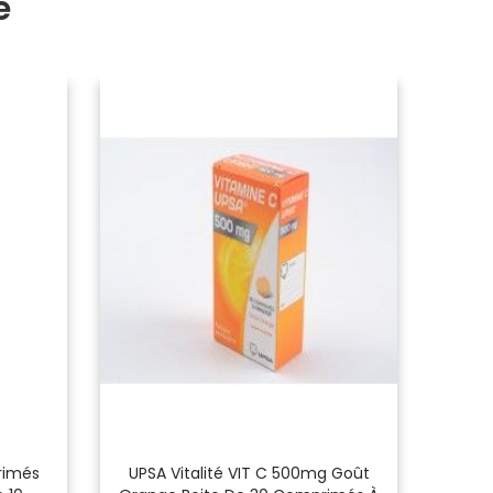
e
rimés
UPSA Vitalité VIT C 500mg Goût
A