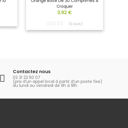
 10
Orange Boite De 30 Comprimés À
Comp
Croquer
3,92 €
(
0
Avis
)
Contactez nous
02 31 22 50 07
(prix d’un appel local à partir d’un poste fixe)
du lundi au vendredi de 9h à 18h