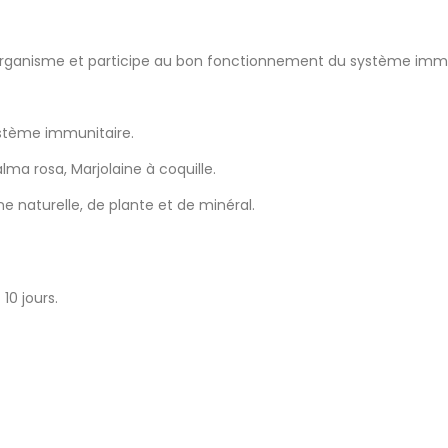
e l’organisme et participe au bon fonctionnement du système immu
stème immunitaire.
alma rosa, Marjolaine à coquille.
e naturelle, de plante et de minéral.
10 jours.