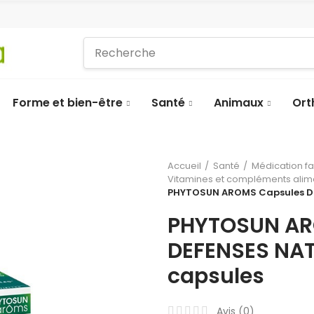
Forme et bien-être
Santé
Animaux
Ort
Accueil
Santé
Médication f
Vitamines et compléments alim
PHYTOSUN AROMS Capsules DEF
PHYTOSUN AR
DEFENSES NAT
capsules
Avis (
0
)