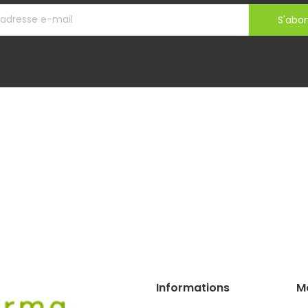
S'abo
Informations
M