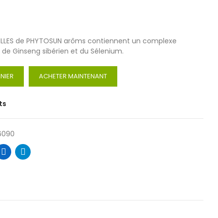
ELLES de PHYTOSUN arôms contiennent un complexe
it de Ginseng sibérien et du Sélenium.
NIER
ACHETER MAINTENANT
ts
6090