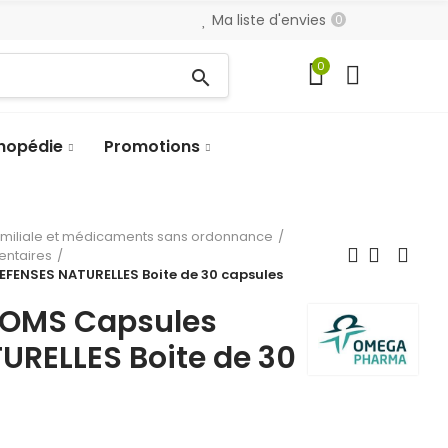
Ma liste d'envies
0
0
search
hopédie
Promotions
amiliale et médicaments sans ordonnance
entaires
ENSES NATURELLES Boite de 30 capsules
OMS Capsules
URELLES Boite de 30