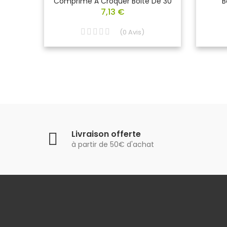
Comprimé À Croquer Boite De 30
B
7,13 €
(
0
Avis
)
Livraison offerte
à partir de 50€ d'achat