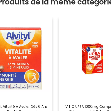
Produits de la même catégori
L Vitalité À Avaler Dès 6 Ans
VIT C UPSA 1000mg Comp