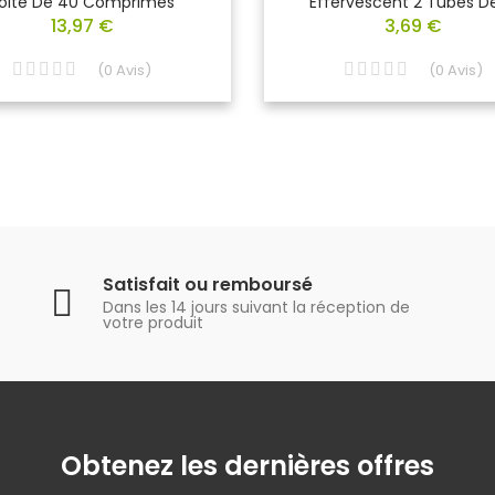
oite De 40 Comprimés
Effervescent 2 Tubes De
13,97 €
3,69 €
(
0
Avis
)
(
0
Avis
)
Satisfait ou remboursé
Dans les 14 jours suivant la réception de
votre produit
Obtenez les dernières offres