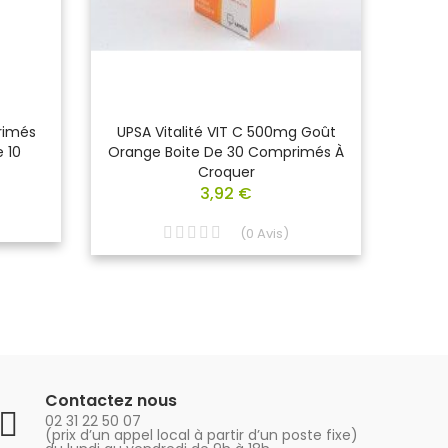
rimés
UPSA Vitalité VIT C 500mg Goût
A
 10
Orange Boite De 30 Comprimés À
Comp
Croquer
3,92 €
(
0
Avis
)
Contactez nous
02 31 22 50 07
(prix d’un appel local à partir d’un poste fixe)