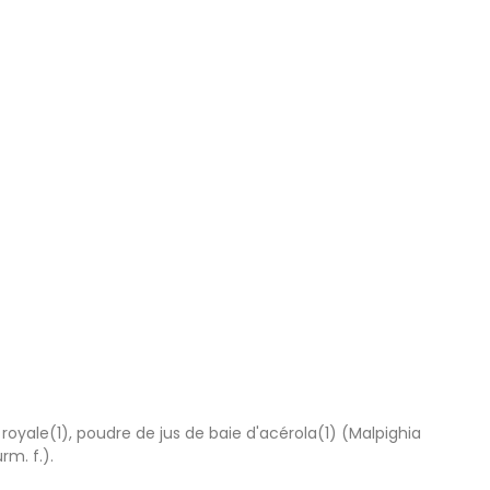
 royale(1), poudre de jus de baie d'acérola(1) (Malpighia
rm. f.).