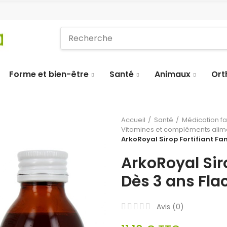
Forme et bien-être
Santé
Animaux
Ort
Accueil
Santé
Médication f
Vitamines et compléments alim
ArkoRoyal Sirop Fortifiant Fam
ArkoRoyal Siro
Dès 3 ans Fla
Avis (
0
)