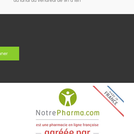
du lundi au vendredi de 9h à 18h
nner