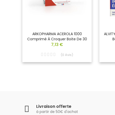
e De 30
ARKOPHARMA ACEROLA 1000
ALVITY
Comprimé À Croquer Boite De 30
B
7,13 €
(
0
Avis
)
Livraison offerte
à partir de 50€ d'achat