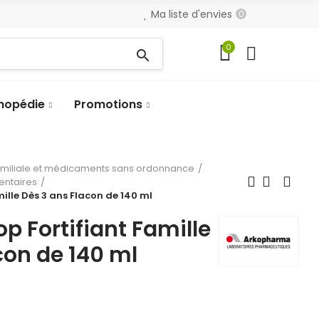
Ma liste d'envies
0
0
search
hopédie
Promotions
amiliale et médicaments sans ordonnance
entaires
ille Dès 3 ans Flacon de 140 ml
p Fortifiant Famille
con de 140 ml