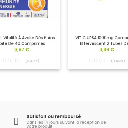
L Vitalité À Avaler Dès 6 Ans
VIT C UPSA 1000mg Comp
oite De 40 Comprimés
Effervescent 2 Tubes De
13,97 €
3,69 €
(
0
Avis
)
(
0
Avis
)
Satisfait ou remboursé
Dans les 14 jours suivant la réception de
votre produit